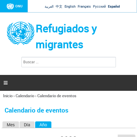
Jump to navigation
ONU
العربية
中文
English
Français
Русский
Español
Refugiados y
migrantes
B
F
u
o
s
r
c
a
m
r

u
l
Inicio
›
Calendario
›
Calendario de eventos
a
Se
r
encuentra
i
Calendario de eventos
usted
o
aquí
d
Mes
Día
Año
(solapa activa)
S
e
b
o