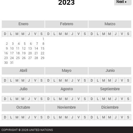
ú
2023
Next »
l
s
a
q
p
u
e
a
Enero
Febrero
Marzo
d
s
a
D
L
M
M
J
V
S
D
L
M
M
J
V
S
D
L
M
M
J
V
S
p
1
2
3
4
5
6
7
8
r
9
10
11
12
13
14
15
i
16
17
18
19
20
21
22
23
24
25
26
27
28
29
n
30
31
c
Abril
Mayo
Junio
i
p
D
L
M
M
J
V
S
D
L
M
M
J
V
S
D
L
M
M
J
V
S
a
Julio
Agosto
Septiembre
l
D
L
M
M
J
V
S
D
L
M
M
J
V
S
D
L
M
M
J
V
S
e
Octubre
Noviembre
Diciembre
s
D
L
M
M
J
V
S
D
L
M
M
J
V
S
D
L
M
M
J
V
S
COPYRIGHT © 2026 UNITED NATIONS