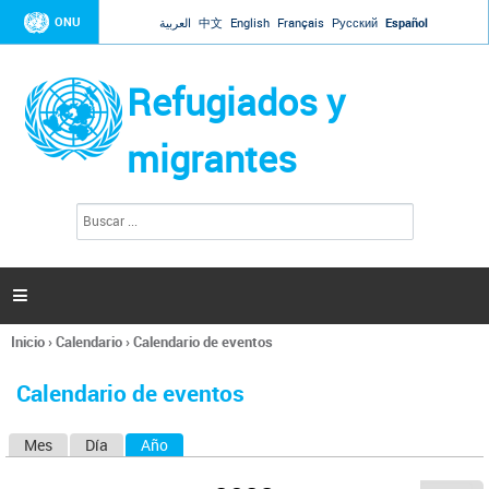
Jump to navigation
ONU
العربية
中文
English
Français
Русский
Español
Refugiados y
migrantes
B
F
u
o
s
r
c
a
m
r

u
l
Inicio
›
Calendario
›
Calendario de eventos
a
Se
r
encuentra
i
Calendario de eventos
usted
o
aquí
d
Mes
Día
Año
(solapa activa)
S
e
b
o