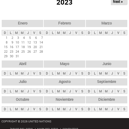
ú
2023
Next »
l
s
a
q
p
u
e
a
Enero
Febrero
Marzo
d
s
a
D
L
M
M
J
V
S
D
L
M
M
J
V
S
D
L
M
M
J
V
S
p
1
2
3
4
5
6
7
8
9
10
11
12
13
14
r
15
16
17
18
19
20
21
i
22
23
24
25
26
27
28
29
30
31
n
Abril
Mayo
Junio
c
i
D
L
M
M
J
V
S
D
L
M
M
J
V
S
D
L
M
M
J
V
S
p
Julio
Agosto
Septiembre
a
D
L
M
M
J
V
S
D
L
M
M
J
V
S
D
L
M
M
J
V
S
l
e
Octubre
Noviembre
Diciembre
s
D
L
M
M
J
V
S
D
L
M
M
J
V
S
D
L
M
M
J
V
S
COPYRIGHT © 2026 UNITED NATIONS