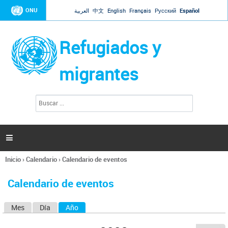
Jump to navigation
ONU
العربية
中文
English
Français
Русский
Español
Refugiados y
migrantes
B
F
u
o
s
r
c
a
m
r

u
l
Inicio
›
Calendario
›
Calendario de eventos
a
Se
r
encuentra
i
Calendario de eventos
usted
o
aquí
d
Mes
Día
Año
(solapa activa)
S
e
b
o