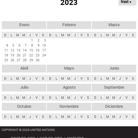
ú
2023
Next »
l
s
a
q
p
u
e
a
Enero
Febrero
Marzo
d
s
a
D
L
M
M
J
V
S
D
L
M
M
J
V
S
D
L
M
M
J
V
S
p
1
2
3
4
5
6
7
8
9
10
r
11
12
13
14
15
16
17
i
18
19
20
21
22
23
24
25
26
27
28
29
30
n
Abril
Mayo
Junio
c
i
D
L
M
M
J
V
S
D
L
M
M
J
V
S
D
L
M
M
J
V
S
p
Julio
Agosto
Septiembre
a
D
L
M
M
J
V
S
D
L
M
M
J
V
S
D
L
M
M
J
V
S
l
e
Octubre
Noviembre
Diciembre
s
D
L
M
M
J
V
S
D
L
M
M
J
V
S
D
L
M
M
J
V
S
COPYRIGHT © 2026 UNITED NATIONS