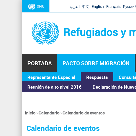
ONU
العربية
中文
English
Français
Русски
Refugiados y m
PORTADA
PACTO SOBRE MIGRACIÓN
Representante Especial
Respuesta
Consult
ASAMBLEA GENERAL
Reunión de alto nivel 2016
Declaración de Nuev
Inicio
›
Calendario
›
Calendario de eventos
Se
encuentra
Calendario de eventos
usted