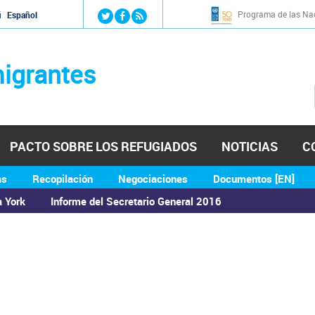
Jump to navigation
Programa de las Nac
й
Español
igrantes
PACTO SOBRE LOS REFUGIADOS
NOTICIAS
C
as
Recopilación
Negociaciones
Documentos [EN]
a York
Informe del Secretario General 2016