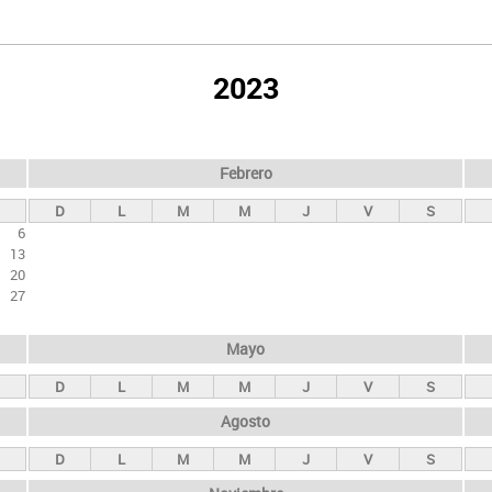
2023
Febrero
D
L
M
M
J
V
S
6
13
20
27
Mayo
D
L
M
M
J
V
S
Agosto
D
L
M
M
J
V
S