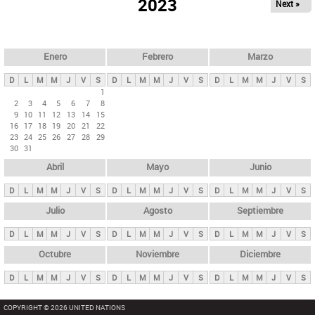
ú
2023
Next »
l
s
a
q
p
u
e
a
Enero
Febrero
Marzo
d
s
a
D
L
M
M
J
V
S
D
L
M
M
J
V
S
D
L
M
M
J
V
S
p
1
2
3
4
5
6
7
8
r
9
10
11
12
13
14
15
i
16
17
18
19
20
21
22
23
24
25
26
27
28
29
n
30
31
c
Abril
Mayo
Junio
i
p
D
L
M
M
J
V
S
D
L
M
M
J
V
S
D
L
M
M
J
V
S
a
Julio
Agosto
Septiembre
l
D
L
M
M
J
V
S
D
L
M
M
J
V
S
D
L
M
M
J
V
S
e
Octubre
Noviembre
Diciembre
s
D
L
M
M
J
V
S
D
L
M
M
J
V
S
D
L
M
M
J
V
S
COPYRIGHT © 2026 UNITED NATIONS