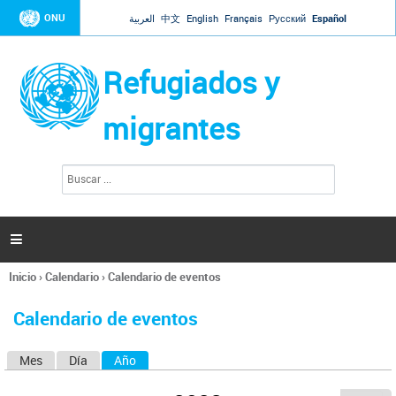
Jump to navigation
ONU
العربية
中文
English
Français
Русский
Español
Refugiados y
migrantes
B
F
u
o
s
r
c
a
m
r

u
l
Inicio
›
Calendario
›
Calendario de eventos
a
Se
r
encuentra
i
Calendario de eventos
usted
o
aquí
d
Mes
Día
Año
(solapa activa)
S
e
b
o