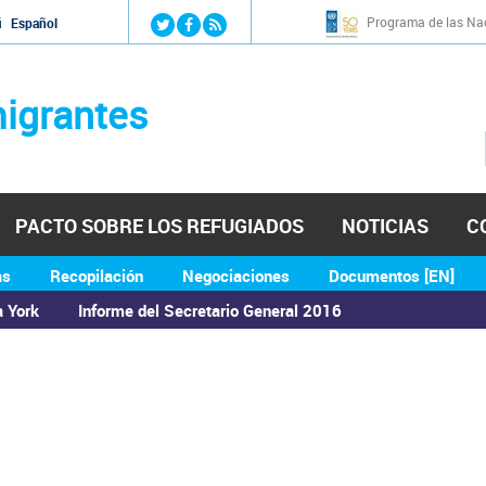
Jump to navigation
Programa de las Nac
й
Español
igrantes
PACTO SOBRE LOS REFUGIADOS
NOTICIAS
C
as
Recopilación
Negociaciones
Documentos [EN]
a York
Informe del Secretario General 2016