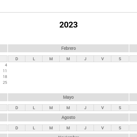
2023
Febrero
D
L
M
M
J
V
S
4
11
18
25
Mayo
D
L
M
M
J
V
S
Agosto
D
L
M
M
J
V
S