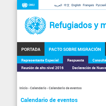
ONU
العربية
中文
English
Français
Русски
Refugiados y m
PORTADA
PACTO SOBRE MIGRACIÓN
Representante Especial
Respuesta
Consult
ASAMBLEA GENERAL
Reunión de alto nivel 2016
Declaración de Nuev
Inicio
›
Calendario
›
Calendario de eventos
Se
encuentra
Calendario de eventos
usted