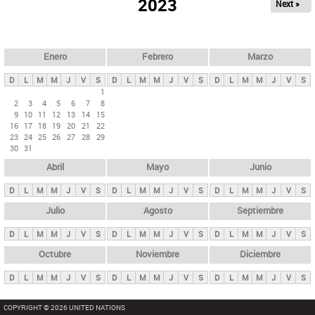
ú
2023
Next »
l
s
a
q
p
u
e
a
Enero
Febrero
Marzo
d
s
a
D
L
M
M
J
V
S
D
L
M
M
J
V
S
D
L
M
M
J
V
S
p
1
2
3
4
5
6
7
8
r
9
10
11
12
13
14
15
i
16
17
18
19
20
21
22
23
24
25
26
27
28
29
n
30
31
c
Abril
Mayo
Junio
i
p
D
L
M
M
J
V
S
D
L
M
M
J
V
S
D
L
M
M
J
V
S
a
Julio
Agosto
Septiembre
l
D
L
M
M
J
V
S
D
L
M
M
J
V
S
D
L
M
M
J
V
S
e
Octubre
Noviembre
Diciembre
s
D
L
M
M
J
V
S
D
L
M
M
J
V
S
D
L
M
M
J
V
S
COPYRIGHT © 2026 UNITED NATIONS