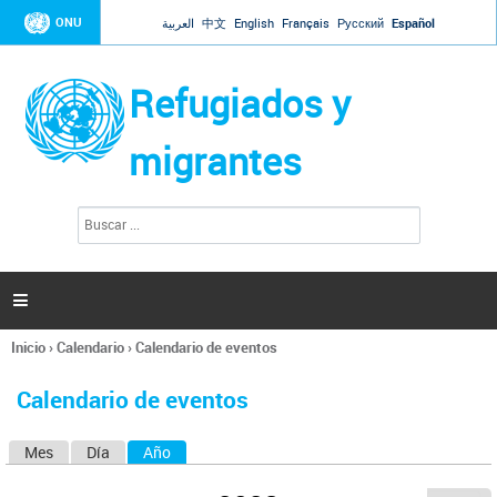
Jump to navigation
ONU
العربية
中文
English
Français
Русский
Español
Refugiados y
migrantes
B
F
u
o
s
r
c
a
m
r

u
l
Inicio
›
Calendario
›
Calendario de eventos
a
Se
r
encuentra
i
Calendario de eventos
usted
o
aquí
d
Mes
Día
Año
(solapa activa)
S
e
b
o