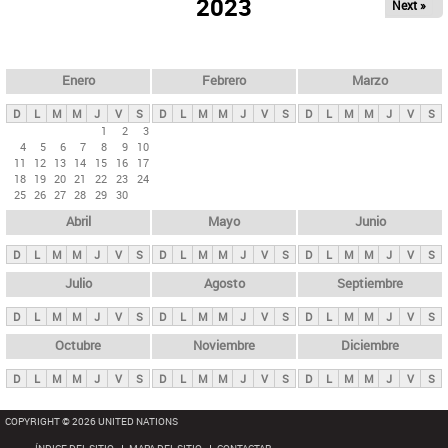
ú
2023
Next »
l
s
a
q
p
u
e
a
Enero
Febrero
Marzo
d
s
a
D
L
M
M
J
V
S
D
L
M
M
J
V
S
D
L
M
M
J
V
S
p
1
2
3
4
5
6
7
8
9
10
r
11
12
13
14
15
16
17
i
18
19
20
21
22
23
24
25
26
27
28
29
30
n
Abril
Mayo
Junio
c
i
D
L
M
M
J
V
S
D
L
M
M
J
V
S
D
L
M
M
J
V
S
p
Julio
Agosto
Septiembre
a
D
L
M
M
J
V
S
D
L
M
M
J
V
S
D
L
M
M
J
V
S
l
e
Octubre
Noviembre
Diciembre
s
D
L
M
M
J
V
S
D
L
M
M
J
V
S
D
L
M
M
J
V
S
COPYRIGHT © 2026 UNITED NATIONS