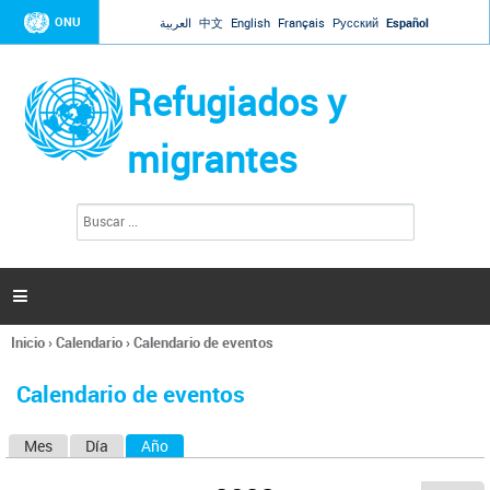
Jump to navigation
ONU
العربية
中文
English
Français
Русский
Español
Refugiados y
migrantes
B
F
u
o
s
r
c
a
m
r

u
l
Inicio
›
Calendario
›
Calendario de eventos
a
Se
r
encuentra
i
Calendario de eventos
usted
o
aquí
d
Mes
Día
Año
(solapa activa)
S
e
b
o