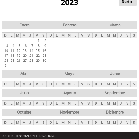
ú
2023
Next »
l
s
a
q
p
u
e
a
Enero
Febrero
Marzo
d
s
a
D
L
M
M
J
V
S
D
L
M
M
J
V
S
D
L
M
M
J
V
S
p
1
2
3
4
5
6
7
8
9
r
10
11
12
13
14
15
16
i
17
18
19
20
21
22
23
24
25
26
27
28
29
30
n
31
c
Abril
Mayo
Junio
i
p
D
L
M
M
J
V
S
D
L
M
M
J
V
S
D
L
M
M
J
V
S
a
Julio
Agosto
Septiembre
l
D
L
M
M
J
V
S
D
L
M
M
J
V
S
D
L
M
M
J
V
S
e
Octubre
Noviembre
Diciembre
s
D
L
M
M
J
V
S
D
L
M
M
J
V
S
D
L
M
M
J
V
S
COPYRIGHT © 2026 UNITED NATIONS