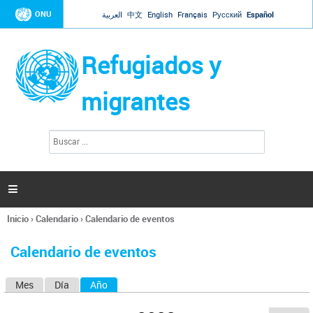
Jump to navigation
ONU
العربية
中文
English
Français
Русский
Español
Refugiados y
migrantes
B
F
u
o
s
r
c
a
m
r

u
l
Inicio
›
Calendario
›
Calendario de eventos
a
Se
r
encuentra
i
Calendario de eventos
usted
o
aquí
d
Mes
Día
Año
(solapa activa)
S
e
b
o