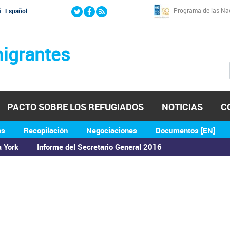
Jump to navigation
Programa de las Nac
й
Español
igrantes
PACTO SOBRE LOS REFUGIADOS
NOTICIAS
C
as
Recopilación
Negociaciones
Documentos [EN]
a York
Informe del Secretario General 2016