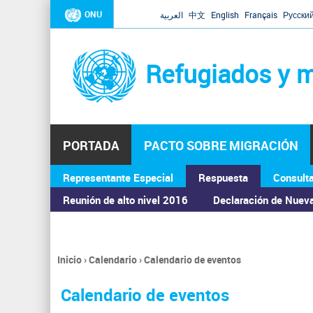
ONU
العربية
中文
English
Français
Русски
Refugiados y m
PORTADA
PACTO SOBRE MIGRACIÓN
Representante Especial
Respuesta
Consult
ASAMBLEA GENERAL
Reunión de alto nivel 2016
Declaración de Nuev
Inicio
›
Calendario
›
Calendario de eventos
Se
encuentra
Calendario de eventos
usted