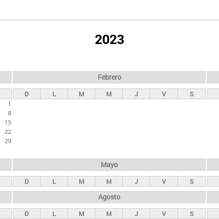
2023
Febrero
D
L
M
M
J
V
S
1
8
15
22
29
Mayo
D
L
M
M
J
V
S
Agosto
D
L
M
M
J
V
S