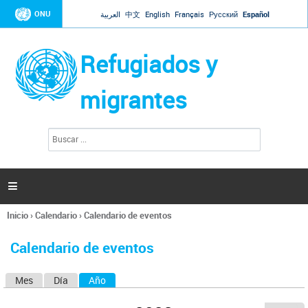
Jump to navigation
ONU
العربية
中文
English
Français
Русский
Español
Refugiados y
migrantes
B
F
u
o
s
r
c
a
m
r

u
l
Inicio
›
Calendario
›
Calendario de eventos
a
Se
r
encuentra
i
Calendario de eventos
usted
o
aquí
d
Mes
Día
Año
(solapa activa)
S
e
b
o