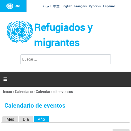
Jump to navigation
ONU
العربية
中文
English
Français
Русский
Español
Refugiados y
migrantes
B
F
u
o
s
r
c
a
m
r

u
l
Inicio
›
Calendario
›
Calendario de eventos
a
Se
r
encuentra
i
Calendario de eventos
usted
o
aquí
d
Mes
Día
Año
(solapa activa)
S
e
b
o