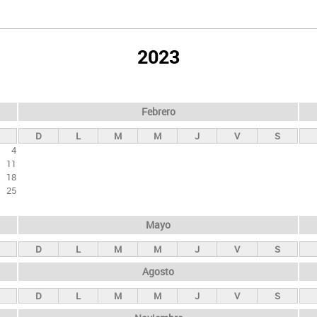
2023
Febrero
D
L
M
M
J
V
S
4
11
18
25
Mayo
D
L
M
M
J
V
S
Agosto
D
L
M
M
J
V
S