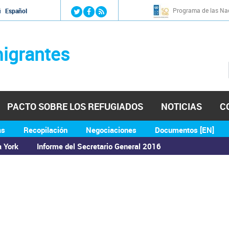
Jump to navigation
Programa de las Nac
й
Español
igrantes
PACTO SOBRE LOS REFUGIADOS
NOTICIAS
C
as
Recopilación
Negociaciones
Documentos [EN]
a York
Informe del Secretario General 2016