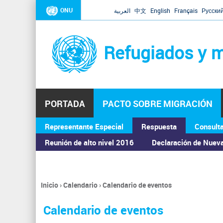
ONU
العربية
中文
English
Français
Русски
Refugiados y m
PORTADA
PACTO SOBRE MIGRACIÓN
Representante Especial
Respuesta
Consult
ASAMBLEA GENERAL
Reunión de alto nivel 2016
Declaración de Nuev
Inicio
›
Calendario
›
Calendario de eventos
Se
encuentra
Calendario de eventos
usted