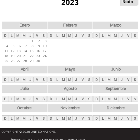
ú
2023
Next »
l
s
a
q
p
u
e
a
Enero
Febrero
Marzo
d
s
a
D
L
M
M
J
V
S
D
L
M
M
J
V
S
D
L
M
M
J
V
S
p
1
2
3
4
5
6
7
8
9
10
r
11
12
13
14
15
16
17
i
18
19
20
21
22
23
24
25
26
27
28
29
30
n
Abril
Mayo
Junio
c
i
D
L
M
M
J
V
S
D
L
M
M
J
V
S
D
L
M
M
J
V
S
p
Julio
Agosto
Septiembre
a
D
L
M
M
J
V
S
D
L
M
M
J
V
S
D
L
M
M
J
V
S
l
e
Octubre
Noviembre
Diciembre
s
D
L
M
M
J
V
S
D
L
M
M
J
V
S
D
L
M
M
J
V
S
COPYRIGHT © 2026 UNITED NATIONS