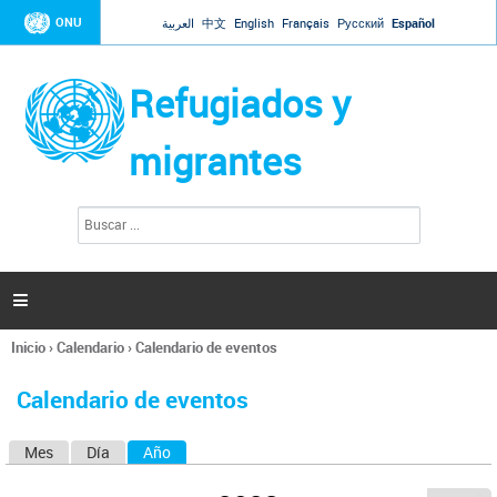
Jump to navigation
ONU
العربية
中文
English
Français
Русский
Español
Refugiados y
migrantes
B
F
u
o
s
r
c
a
m
r

u
l
Inicio
›
Calendario
›
Calendario de eventos
a
Se
r
encuentra
i
Calendario de eventos
usted
o
aquí
d
Mes
Día
Año
(solapa activa)
S
e
b
o