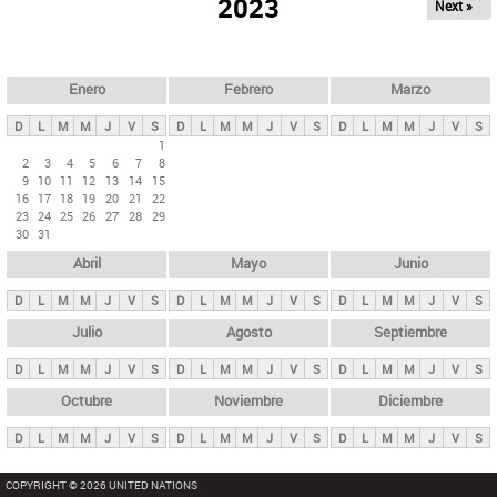
ú
2023
Next »
l
s
a
q
p
u
e
a
Enero
Febrero
Marzo
d
s
a
D
L
M
M
J
V
S
D
L
M
M
J
V
S
D
L
M
M
J
V
S
p
1
2
3
4
5
6
7
8
r
9
10
11
12
13
14
15
i
16
17
18
19
20
21
22
23
24
25
26
27
28
29
n
30
31
c
Abril
Mayo
Junio
i
p
D
L
M
M
J
V
S
D
L
M
M
J
V
S
D
L
M
M
J
V
S
a
Julio
Agosto
Septiembre
l
D
L
M
M
J
V
S
D
L
M
M
J
V
S
D
L
M
M
J
V
S
e
Octubre
Noviembre
Diciembre
s
D
L
M
M
J
V
S
D
L
M
M
J
V
S
D
L
M
M
J
V
S
COPYRIGHT © 2026 UNITED NATIONS