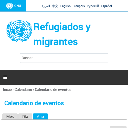
Jump to navigation
ONU
العربية
中文
English
Français
Русский
Español
Refugiados y
migrantes
B
F
u
o
s
r
c
a
m
r

u
l
Inicio
›
Calendario
›
Calendario de eventos
a
Se
r
encuentra
i
Calendario de eventos
usted
o
aquí
d
Mes
Día
Año
(solapa activa)
S
e
b
o