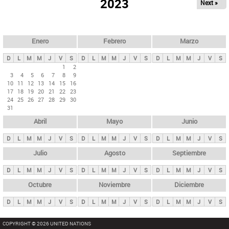
ú
2023
Next »
l
s
a
q
p
u
e
a
Enero
Febrero
Marzo
d
s
a
D
L
M
M
J
V
S
D
L
M
M
J
V
S
D
L
M
M
J
V
S
p
1
2
3
4
5
6
7
8
9
r
10
11
12
13
14
15
16
i
17
18
19
20
21
22
23
24
25
26
27
28
29
30
n
31
c
Abril
Mayo
Junio
i
p
D
L
M
M
J
V
S
D
L
M
M
J
V
S
D
L
M
M
J
V
S
a
Julio
Agosto
Septiembre
l
D
L
M
M
J
V
S
D
L
M
M
J
V
S
D
L
M
M
J
V
S
e
Octubre
Noviembre
Diciembre
s
D
L
M
M
J
V
S
D
L
M
M
J
V
S
D
L
M
M
J
V
S
COPYRIGHT © 2026 UNITED NATIONS