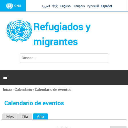
Jump to navigation
ONU
العربية
中文
English
Français
Русский
Español
Refugiados y
migrantes
B
F
u
o
s
r
c
a
m
r

u
l
Inicio
›
Calendario
›
Calendario de eventos
a
Se
r
encuentra
i
Calendario de eventos
usted
o
aquí
d
Mes
Día
Año
(solapa activa)
S
e
b
o