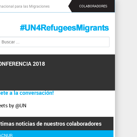
nacional para las Migraciones
COLABORADORES
B
F
u
o
s
r
c
m
a
ONFERENCIA 2018
r
u
l
a
r
ete a la conversación!
i
o
eets by @UN
d
e
b
ltimas noticias de nuestros colaboradores
ú
 ACNUR
s