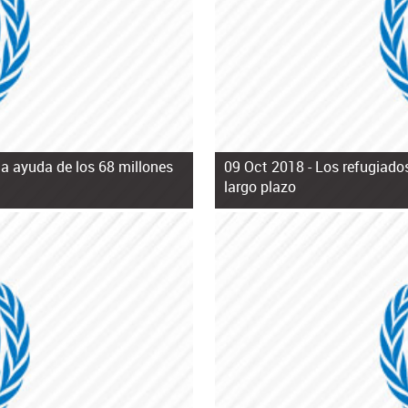
la ayuda de los 68 millones
09 Oct 2018 -
Los refugiado
largo plazo