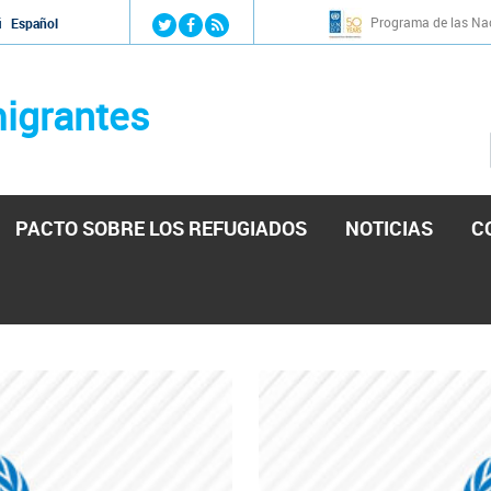
Jump to navigation
Programa de las Nac
й
Español
igrantes
PACTO SOBRE LOS REFUGIADOS
NOTICIAS
C
stá lista para reforzar la ayuda humanitaria en Venezu
por el presidente de la Asamblea Nacional de Venezuela solicitando a N
esita el consentimiento y la colaboración del Gobierno.