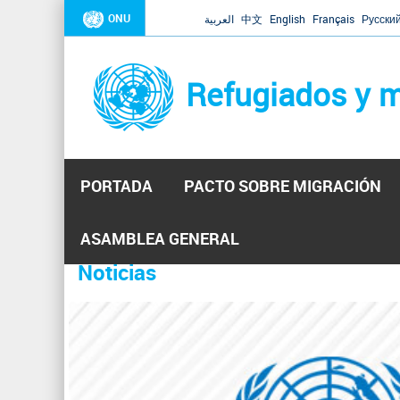
ONU
العربية
中文
English
Français
Русски
Refugiados y m
PORTADA
PACTO SOBRE MIGRACIÓN
Inicio
Se
ASAMBLEA GENERAL
encuentra
Noticias
La ONU responde a Guaidó que e
31 Ene 2019 -
usted
aquí
El Secretario General ha respondido a la carta enviada 
ha reiterado que la ONU está lista para hacerlo, pero nec