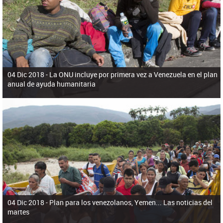
ú
pero necesita el consentimiento y la colaboración del Gobierno.
s
q
u
e
d
a
04 Dic 2018 -
La ONU incluye por primera vez a Venezuela en el plan
anual de ayuda humanitaria
04 Dic 2018 -
Plan para los venezolanos, Yemen... Las noticias del
martes