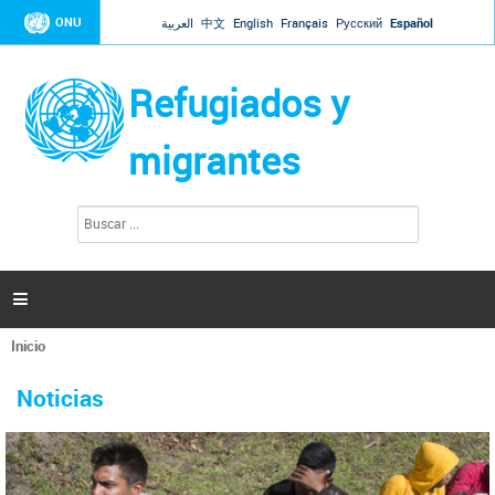
Jump to navigation
ONU
العربية
中文
English
Français
Русский
Español
Refugiados y
migrantes
B
F
u
o
s
r
c
a
m
r

u
l
Inicio
a
Se
r
La ONU responde a Guaidó que está lista para
31 Ene 2019 -
encuentra
i
Noticias
reforzar la ayuda humanitaria en Venezuela
usted
o
aquí
d
El Secretario General ha respondido a la carta enviada por el presidente de la
e
Asamblea Nacional de Venezuela solicitando a Naciones Unidas que aumente
b
la ayuda humanitaria. Guerres ha reiterado que la ONU está lista para hacerlo,