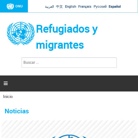
Jump to navigation
ONU
العربية
中文
English
Français
Русский
Español
Refugiados y
migrantes
B
F
u
o
s
r
c
a
m
r

u
l
Inicio
a
Se
r
La ONU responde a Guaidó que está lista para
31 Ene 2019 -
encuentra
i
Noticias
reforzar la ayuda humanitaria en Venezuela
usted
o
aquí
d
El Secretario General ha respondido a la carta enviada por el presidente de la
e
Asamblea Nacional de Venezuela solicitando a Naciones Unidas que aumente
b
la ayuda humanitaria. Guerres ha reiterado que la ONU está lista para hacerlo,