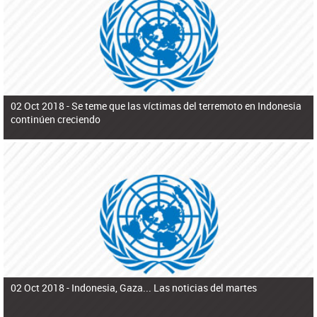
ú
pero necesita el consentimiento y la colaboración del Gobierno.
s
q
u
e
d
a
02 Oct 2018 -
Se teme que las víctimas del terremoto en Indonesia
continúen creciendo
02 Oct 2018 -
Indonesia, Gaza... Las noticias del martes