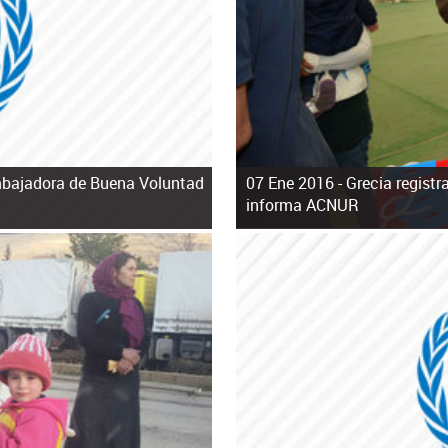
bajadora de Buena Voluntad
07 Ene 2016 -
Grecia registr
informa ACNUR