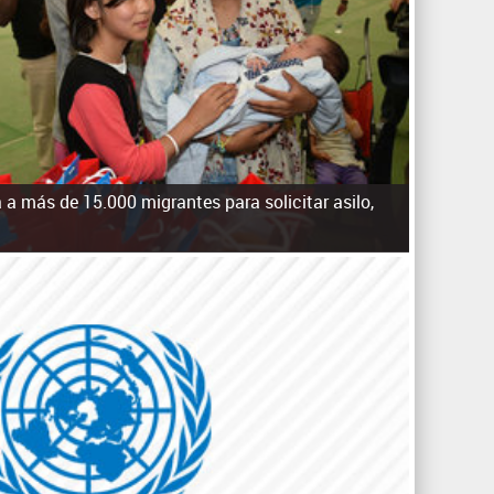
q
u
e
d
a
a a más de 15.000 migrantes para solicitar asilo,