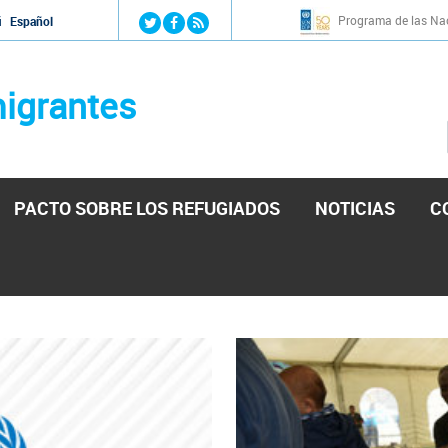
Jump to navigation
Programa de las Nac
й
Español
igrantes
PACTO SOBRE LOS REFUGIADOS
NOTICIAS
C
stá lista para reforzar la ayuda humanitaria en Venezu
por el presidente de la Asamblea Nacional de Venezuela solicitando a N
esita el consentimiento y la colaboración del Gobierno.