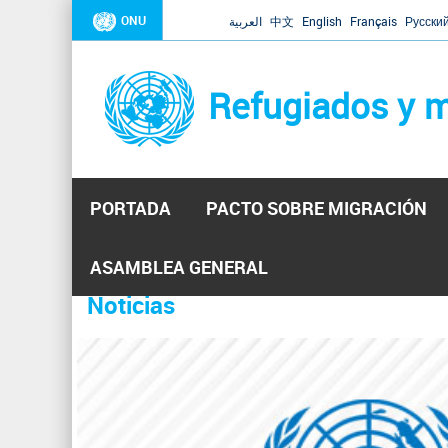
ONU
العربية
中文
English
Français
Русски
Refugiados y m
PORTADA
PACTO SOBRE MIGRACIÓN
Inicio
Se
ASAMBLEA GENERAL
encuentra
Noticias
La ONU responde a Guaidó que e
31 Ene 2019 -
usted
aquí
El Secretario General ha respondido a la carta enviada 
ha reiterado que la ONU está lista para hacerlo, pero nec