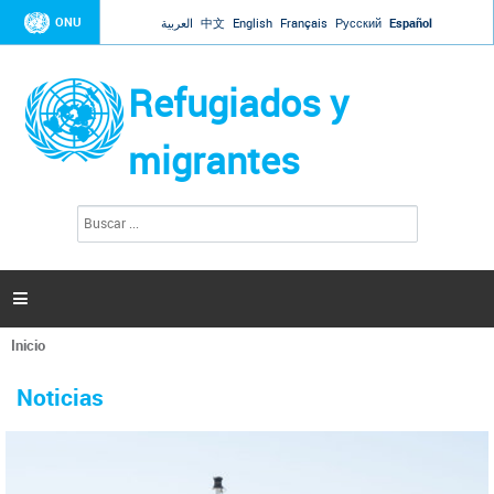
Jump to navigation
ONU
العربية
中文
English
Français
Русский
Español
Refugiados y
migrantes
B
F
u
o
s
r
c
a
m
r

u
l
Inicio
a
Se
r
La ONU responde a Guaidó que está lista para
31 Ene 2019 -
encuentra
i
Noticias
reforzar la ayuda humanitaria en Venezuela
usted
o
aquí
d
El Secretario General ha respondido a la carta enviada por el presidente de la
e
Asamblea Nacional de Venezuela solicitando a Naciones Unidas que aumente
b
la ayuda humanitaria. Guerres ha reiterado que la ONU está lista para hacerlo,