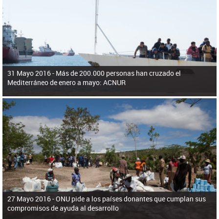
ú
pero necesita el consentimiento y la colaboración del Gobierno.
s
q
u
e
d
a
31 Mayo 2016 -
Más de 200.000 personas han cruzado el
Mediterráneo de enero a mayo: ACNUR
27 Mayo 2016 -
ONU pide a los países donantes que cumplan sus
compromisos de ayuda al desarrollo