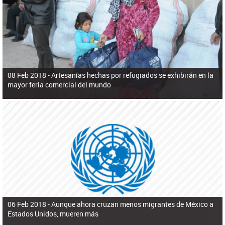
ú
pero necesita el consentimiento y la colaboración del Gobierno.
s
q
u
e
d
a
08 Feb 2018 -
Artesanías hechas por refugiados se exhibirán en la
mayor feria comercial del mundo
06 Feb 2018 -
Aunque ahora cruzan menos migrantes de México a
Estados Unidos, mueren más