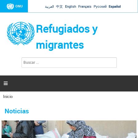
Jump to navigation
ONU
العربية
中文
English
Français
Русский
Español
Refugiados y
migrantes
B
F
u
o
s
r
c
a
m
r

u
l
Inicio
a
Se
r
La ONU responde a Guaidó que está lista para
31 Ene 2019 -
encuentra
i
Noticias
reforzar la ayuda humanitaria en Venezuela
usted
o
aquí
d
El Secretario General ha respondido a la carta enviada por el presidente de la
e
Asamblea Nacional de Venezuela solicitando a Naciones Unidas que aumente
b
la ayuda humanitaria. Guerres ha reiterado que la ONU está lista para hacerlo,