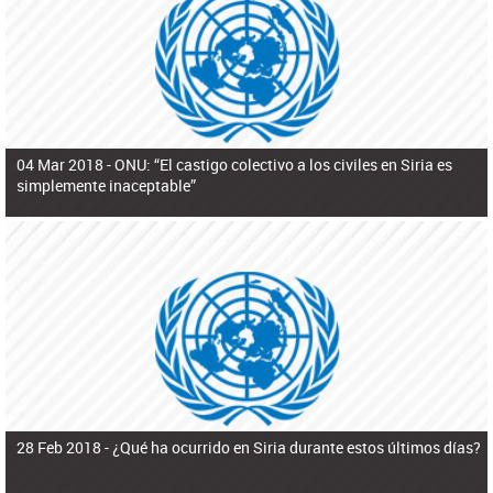
ú
pero necesita el consentimiento y la colaboración del Gobierno.
s
q
u
e
d
a
04 Mar 2018 -
ONU: “El castigo colectivo a los civiles en Siria es
simplemente inaceptable”
28 Feb 2018 -
¿Qué ha ocurrido en Siria durante estos últimos días?