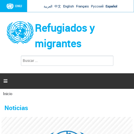
Jump to navigation
ONU
العربية
中文
English
Français
Русский
Español
Refugiados y
migrantes
B
F
u
o
s
r
c
a
m
r

u
l
Inicio
a
Se
r
La ONU responde a Guaidó que está lista para
31 Ene 2019 -
encuentra
i
Noticias
reforzar la ayuda humanitaria en Venezuela
usted
o
aquí
d
El Secretario General ha respondido a la carta enviada por el presidente de la
e
Asamblea Nacional de Venezuela solicitando a Naciones Unidas que aumente
b
la ayuda humanitaria. Guerres ha reiterado que la ONU está lista para hacerlo,