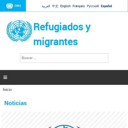
Jump to navigation
ONU
العربية
中文
English
Français
Русский
Español
Refugiados y
migrantes
B
F
u
o
s
r
c
a
m
r

u
l
Inicio
a
Se
r
La ONU responde a Guaidó que está lista para
31 Ene 2019 -
encuentra
i
Noticias
reforzar la ayuda humanitaria en Venezuela
usted
o
aquí
d
El Secretario General ha respondido a la carta enviada por el presidente de la
e
Asamblea Nacional de Venezuela solicitando a Naciones Unidas que aumente
b
la ayuda humanitaria. Guerres ha reiterado que la ONU está lista para hacerlo,