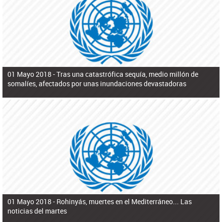
ú
pero necesita el consentimiento y la colaboración del Gobierno.
s
q
u
e
d
a
01 Mayo 2018 -
Tras una catastrófica sequía, medio millón de
somalíes, afectados por unas inundaciones devastadoras
01 Mayo 2018 -
Rohinyás, muertes en el Mediterráneo... Las
noticias del martes