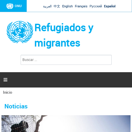
Jump to navigation
ONU
العربية
中文
English
Français
Русский
Español
Refugiados y
migrantes
B
F
u
o
s
r
c
a
m
r

u
l
Inicio
a
Se
r
La ONU responde a Guaidó que está lista para
31 Ene 2019 -
encuentra
i
Noticias
reforzar la ayuda humanitaria en Venezuela
usted
o
aquí
d
El Secretario General ha respondido a la carta enviada por el presidente de la
e
Asamblea Nacional de Venezuela solicitando a Naciones Unidas que aumente
b
la ayuda humanitaria. Guerres ha reiterado que la ONU está lista para hacerlo,