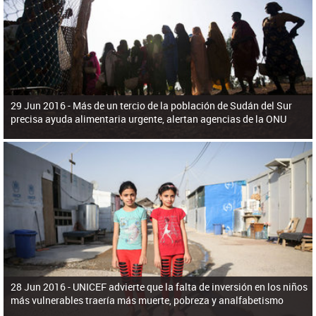
ú
pero necesita el consentimiento y la colaboración del Gobierno.
s
q
u
e
d
a
29 Jun 2016 -
Más de un tercio de la población de Sudán del Sur
precisa ayuda alimentaria urgente, alertan agencias de la ONU
28 Jun 2016 -
UNICEF advierte que la falta de inversión en los niños
más vulnerables traería más muerte, pobreza y analfabetismo