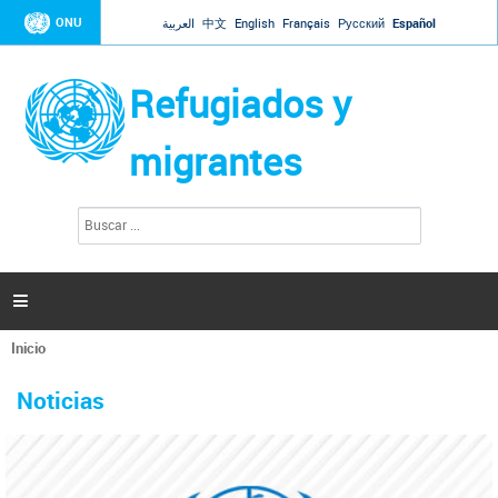
Jump to navigation
ONU
العربية
中文
English
Français
Русский
Español
Refugiados y
migrantes
B
F
u
o
s
r
c
a
m
r

u
l
Inicio
a
Se
r
La ONU responde a Guaidó que está lista para
31 Ene 2019 -
encuentra
i
Noticias
reforzar la ayuda humanitaria en Venezuela
usted
o
aquí
d
El Secretario General ha respondido a la carta enviada por el presidente de la
e
Asamblea Nacional de Venezuela solicitando a Naciones Unidas que aumente
b
la ayuda humanitaria. Guerres ha reiterado que la ONU está lista para hacerlo,