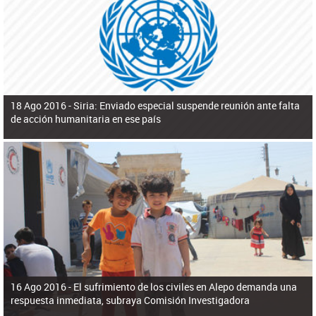
ú
pero necesita el consentimiento y la colaboración del Gobierno.
s
q
u
e
d
a
18 Ago 2016 -
Siria: Enviado especial suspende reunión ante falta
de acción humanitaria en ese país
16 Ago 2016 -
El sufrimiento de los civiles en Alepo demanda una
respuesta inmediata, subraya Comisión Investigadora