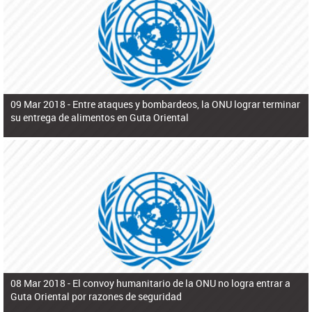
ú
pero necesita el consentimiento y la colaboración del Gobierno.
s
q
u
e
d
a
09 Mar 2018 -
Entre ataques y bombardeos, la ONU lograr terminar
su entrega de alimentos en Guta Oriental
08 Mar 2018 -
El convoy humanitario de la ONU no logra entrar a
Guta Oriental por razones de seguridad