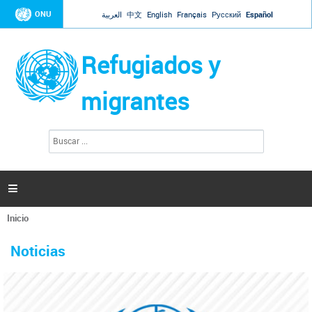
Jump to navigation
ONU
العربية
中文
English
Français
Русский
Español
Refugiados y
migrantes
B
F
u
o
s
r
c
a
m
r

u
l
Inicio
a
Se
r
La ONU responde a Guaidó que está lista para
31 Ene 2019 -
encuentra
i
Noticias
reforzar la ayuda humanitaria en Venezuela
usted
o
aquí
d
El Secretario General ha respondido a la carta enviada por el presidente de la
e
Asamblea Nacional de Venezuela solicitando a Naciones Unidas que aumente
b
la ayuda humanitaria. Guerres ha reiterado que la ONU está lista para hacerlo,