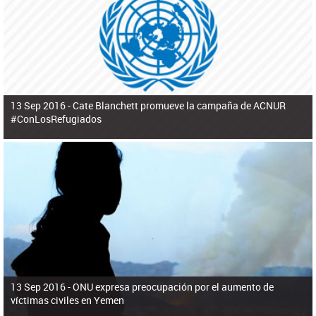
ú
pero necesita el consentimiento y la colaboración del Gobierno.
s
q
u
e
d
a
13 Sep 2016 -
Cate Blanchett promueve la campaña de ACNUR
#ConLosRefugiados
13 Sep 2016 -
ONU expresa preocupación por el aumento de
víctimas civiles en Yemen