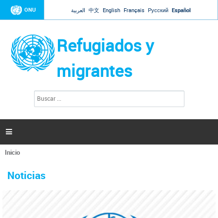
Jump to navigation
ONU
العربية
中文
English
Français
Русский
Español
Refugiados y
migrantes
B
F
u
o
s
r
c
a
m
r

u
l
Inicio
a
Se
r
La ONU responde a Guaidó que está lista para
31 Ene 2019 -
encuentra
i
Noticias
reforzar la ayuda humanitaria en Venezuela
usted
o
aquí
d
El Secretario General ha respondido a la carta enviada por el presidente de la
e
Asamblea Nacional de Venezuela solicitando a Naciones Unidas que aumente
b
la ayuda humanitaria. Guerres ha reiterado que la ONU está lista para hacerlo,