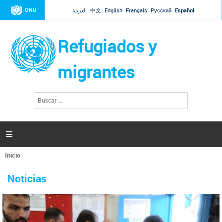
Jump to navigation
ONU
العربية
中文
English
Français
Русский
Español
Refugiados y
migrantes
B
F
u
o
s
r
c
a
m
r

u
l
Inicio
a
Se
r
La ONU responde a Guaidó que está lista para
31 Ene 2019 -
encuentra
i
Noticias
reforzar la ayuda humanitaria en Venezuela
usted
o
aquí
d
El Secretario General ha respondido a la carta enviada por el presidente de la
e
Asamblea Nacional de Venezuela solicitando a Naciones Unidas que aumente
b
la ayuda humanitaria. Guerres ha reiterado que la ONU está lista para hacerlo,