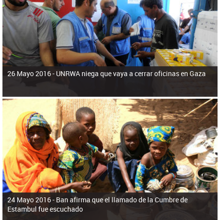
ú
pero necesita el consentimiento y la colaboración del Gobierno.
s
q
u
e
d
a
26 Mayo 2016 -
UNRWA niega que vaya a cerrar oficinas en Gaza
24 Mayo 2016 -
Ban afirma que el llamado de la Cumbre de
Estambul fue escuchado