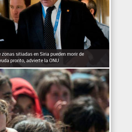
q
u
e
d
a
 zonas sitiadas en Siria pueden morir de
ayuda pronto, advierte la ONU