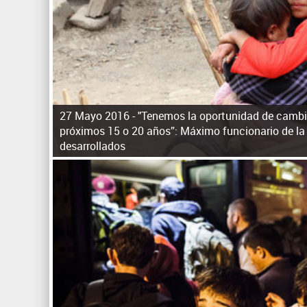
27 Mayo 2016 -
"Tenemos la oportunidad de cambi
próximos 15 o 20 años”: Máximo funcionario de l
desarrollados
P
á
g
i
n
a
s