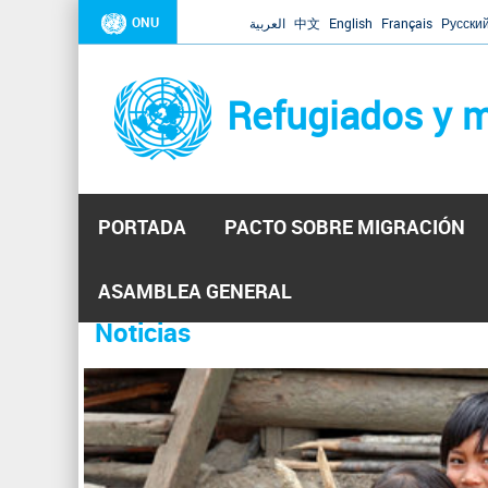
ONU
العربية
中文
English
Français
Русски
Refugiados y m
PORTADA
PACTO SOBRE MIGRACIÓN
Inicio
Se
ASAMBLEA GENERAL
encuentra
Noticias
La ONU responde a Guaidó que e
31 Ene 2019 -
usted
aquí
El Secretario General ha respondido a la carta enviada 
ha reiterado que la ONU está lista para hacerlo, pero nec