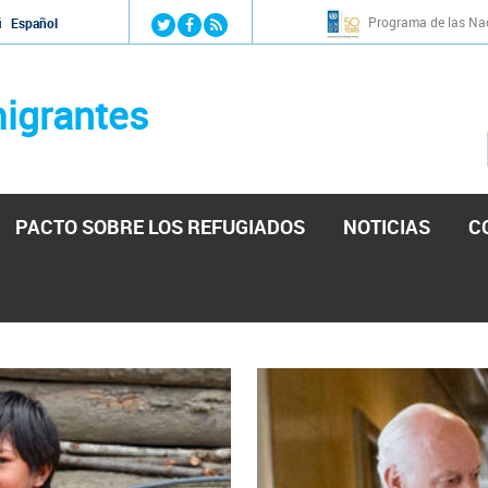
Jump to navigation
Programa de las Nac
й
Español
igrantes
PACTO SOBRE LOS REFUGIADOS
NOTICIAS
C
stá lista para reforzar la ayuda humanitaria en Venezu
por el presidente de la Asamblea Nacional de Venezuela solicitando a N
esita el consentimiento y la colaboración del Gobierno.