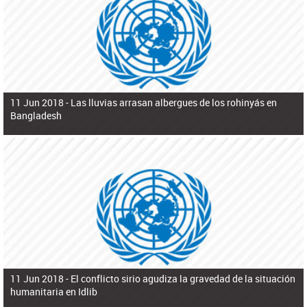
ú
pero necesita el consentimiento y la colaboración del Gobierno.
s
q
u
e
d
a
11 Jun 2018 -
Las lluvias arrasan albergues de los rohinyás en
Bangladesh
11 Jun 2018 -
El conflicto sirio agudiza la gravedad de la situación
humanitaria en Idlib