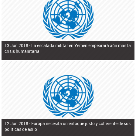
ú
pero necesita el consentimiento y la colaboración del Gobierno.
s
q
u
e
d
a
13 Jun 2018 -
La escalada militar en Yemen empeorará aún más la
crisis humanitaria
12 Jun 2018 -
Europa necesita un enfoque justo y coherente de sus
políticas de asilo