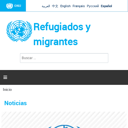
Jump to navigation
ONU
العربية
中文
English
Français
Русский
Español
Refugiados y
migrantes
B
F
u
o
s
r
c
a
m
r

u
l
Inicio
a
Se
r
La ONU responde a Guaidó que está lista para
31 Ene 2019 -
encuentra
i
Noticias
reforzar la ayuda humanitaria en Venezuela
usted
o
aquí
d
El Secretario General ha respondido a la carta enviada por el presidente de la
e
Asamblea Nacional de Venezuela solicitando a Naciones Unidas que aumente
b
la ayuda humanitaria. Guerres ha reiterado que la ONU está lista para hacerlo,