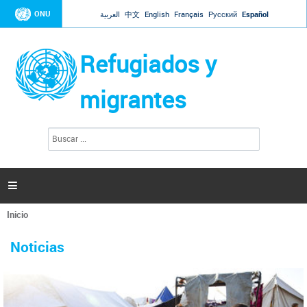
Jump to navigation
ONU
العربية
中文
English
Français
Русский
Español
Refugiados y
migrantes
B
F
u
o
s
r
c
a
m
r

u
l
Inicio
a
Se
r
La ONU responde a Guaidó que está lista para
31 Ene 2019 -
encuentra
i
Noticias
reforzar la ayuda humanitaria en Venezuela
usted
o
aquí
d
El Secretario General ha respondido a la carta enviada por el presidente de la
e
Asamblea Nacional de Venezuela solicitando a Naciones Unidas que aumente
b
la ayuda humanitaria. Guerres ha reiterado que la ONU está lista para hacerlo,