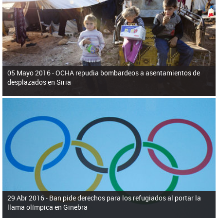
ú
pero necesita el consentimiento y la colaboración del Gobierno.
s
q
u
e
d
a
05 Mayo 2016 -
OCHA repudia bombardeos a asentamientos de
desplazados en Siria
29 Abr 2016 -
Ban pide derechos para los refugiados al portar la
llama olímpica en Ginebra