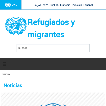
Jump to navigation
ONU
العربية
中文
English
Français
Русский
Español
Refugiados y
migrantes
B
F
u
o
s
r
c
a
m
r

u
l
Inicio
a
Se
r
La ONU responde a Guaidó que está lista para
31 Ene 2019 -
encuentra
i
Noticias
reforzar la ayuda humanitaria en Venezuela
usted
o
aquí
d
El Secretario General ha respondido a la carta enviada por el presidente de la
e
Asamblea Nacional de Venezuela solicitando a Naciones Unidas que aumente
b
la ayuda humanitaria. Guerres ha reiterado que la ONU está lista para hacerlo,