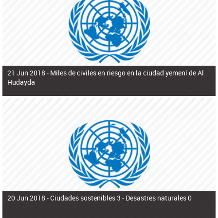
ú
pero necesita el consentimiento y la colaboración del Gobierno.
s
q
u
e
d
a
21 Jun 2018 -
Miles de civiles en riesgo en la ciudad yemení de Al
Hudayda
20 Jun 2018 -
Ciudades sostenibles 3 - Desastres naturales 0