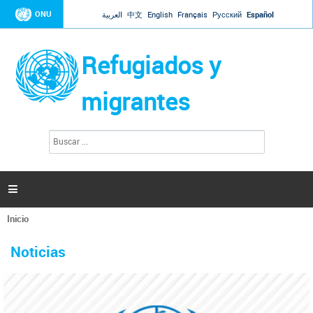
Jump to navigation
ONU
العربية
中文
English
Français
Русский
Español
Refugiados y
migrantes
B
F
u
o
s
r
c
a
m
r

u
l
Inicio
a
Se
r
La ONU responde a Guaidó que está lista para
31 Ene 2019 -
encuentra
i
Noticias
reforzar la ayuda humanitaria en Venezuela
usted
o
aquí
d
El Secretario General ha respondido a la carta enviada por el presidente de la
e
Asamblea Nacional de Venezuela solicitando a Naciones Unidas que aumente
b
la ayuda humanitaria. Guerres ha reiterado que la ONU está lista para hacerlo,