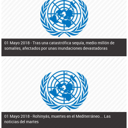
ú
pero necesita el consentimiento y la colaboración del Gobierno.
s
q
u
e
d
a
01 Mayo 2018 -
Tras una catastrófica sequía, medio millón de
somalíes, afectados por unas inundaciones devastadoras
01 Mayo 2018 -
Rohinyás, muertes en el Mediterráneo... Las
noticias del martes