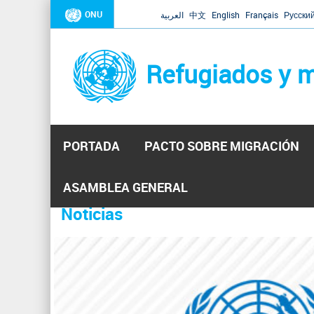
ONU
العربية
中文
English
Français
Русски
Refugiados y m
PORTADA
PACTO SOBRE MIGRACIÓN
Inicio
Se
ASAMBLEA GENERAL
encuentra
Noticias
La ONU responde a Guaidó que e
31 Ene 2019 -
usted
aquí
El Secretario General ha respondido a la carta enviada 
ha reiterado que la ONU está lista para hacerlo, pero nec