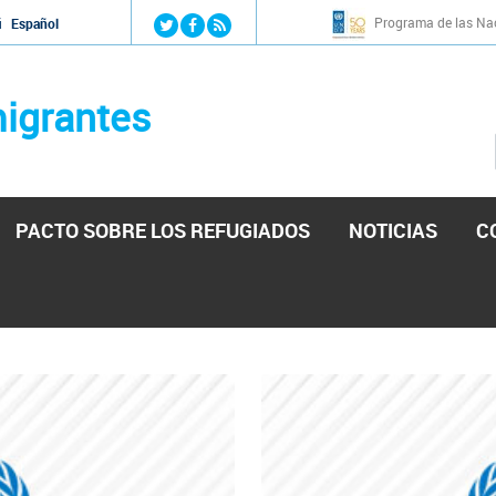
Jump to navigation
Programa de las Nac
й
Español
igrantes
PACTO SOBRE LOS REFUGIADOS
NOTICIAS
C
stá lista para reforzar la ayuda humanitaria en Venezu
por el presidente de la Asamblea Nacional de Venezuela solicitando a N
esita el consentimiento y la colaboración del Gobierno.