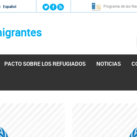
Jump to navigation
Programa de las Nac
й
Español
igrantes
PACTO SOBRE LOS REFUGIADOS
NOTICIAS
C
stá lista para reforzar la ayuda humanitaria en Venezu
por el presidente de la Asamblea Nacional de Venezuela solicitando a N
esita el consentimiento y la colaboración del Gobierno.