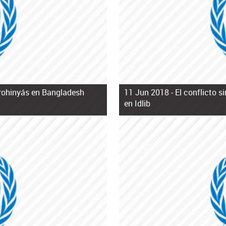
s rohinyás en Bangladesh
11 Jun 2018 -
El conflicto s
en Idlib