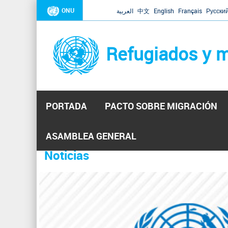
ONU
العربية
中文
English
Français
Русски
Refugiados y m
PORTADA
PACTO SOBRE MIGRACIÓN
Inicio
Se
ASAMBLEA GENERAL
encuentra
Noticias
La ONU responde a Guaidó que e
31 Ene 2019 -
usted
aquí
El Secretario General ha respondido a la carta enviada 
ha reiterado que la ONU está lista para hacerlo, pero nec