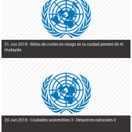
ú
pero necesita el consentimiento y la colaboración del Gobierno.
s
q
u
e
d
a
21 Jun 2018 -
Miles de civiles en riesgo en la ciudad yemení de Al
Hudayda
20 Jun 2018 -
Ciudades sostenibles 3 - Desastres naturales 0