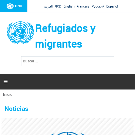
Jump to navigation
ONU
العربية
中文
English
Français
Русский
Español
Refugiados y
migrantes
B
F
u
o
s
r
c
a
m
r

u
l
Inicio
a
Se
r
La ONU responde a Guaidó que está lista para
31 Ene 2019 -
encuentra
i
Noticias
reforzar la ayuda humanitaria en Venezuela
usted
o
aquí
d
El Secretario General ha respondido a la carta enviada por el presidente de la
e
Asamblea Nacional de Venezuela solicitando a Naciones Unidas que aumente
b
la ayuda humanitaria. Guerres ha reiterado que la ONU está lista para hacerlo,