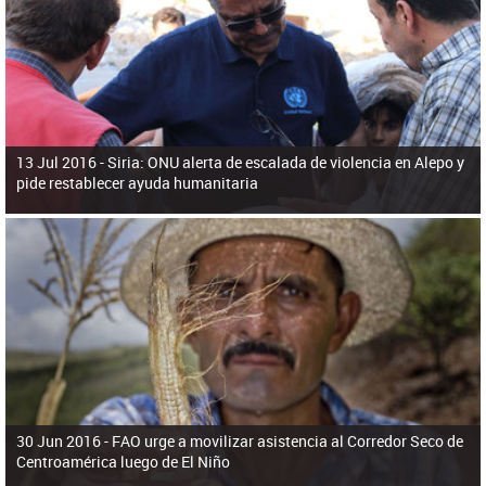
ú
pero necesita el consentimiento y la colaboración del Gobierno.
s
q
u
e
d
a
13 Jul 2016 -
Siria: ONU alerta de escalada de violencia en Alepo y
pide restablecer ayuda humanitaria
30 Jun 2016 -
FAO urge a movilizar asistencia al Corredor Seco de
Centroamérica luego de El Niño