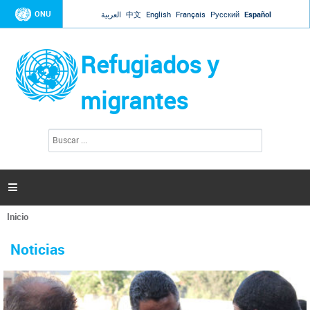
Jump to navigation
ONU
العربية
中文
English
Français
Русский
Español
Refugiados y
migrantes
B
F
u
o
s
r
c
a
m
r

u
l
Inicio
a
Se
r
La ONU responde a Guaidó que está lista para
31 Ene 2019 -
encuentra
i
Noticias
reforzar la ayuda humanitaria en Venezuela
usted
o
aquí
d
El Secretario General ha respondido a la carta enviada por el presidente de la
e
Asamblea Nacional de Venezuela solicitando a Naciones Unidas que aumente
b
la ayuda humanitaria. Guerres ha reiterado que la ONU está lista para hacerlo,