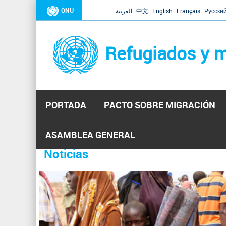
ONU
العربية
中文
English
Français
Русски
Refugiados y m
PORTADA
PACTO SOBRE MIGRACIÓN
Inicio
Se
ASAMBLEA GENERAL
encuentra
Noticias
La ONU responde a Guaidó que e
31 Ene 2019 -
usted
aquí
El Secretario General ha respondido a la carta enviada 
ha reiterado que la ONU está lista para hacerlo, pero nec