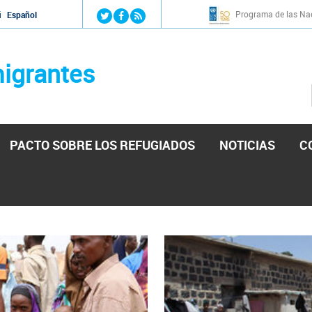
Jump to navigation
Programa de las Nac
й
Español
igrantes
PACTO SOBRE LOS REFUGIADOS
NOTICIAS
C
stá lista para reforzar la ayuda humanitaria en Venezu
por el presidente de la Asamblea Nacional de Venezuela solicitando a N
esita el consentimiento y la colaboración del Gobierno.