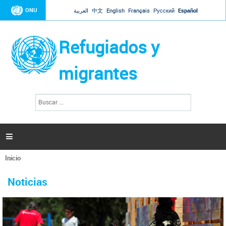
Jump to navigation
ONU
العربية
中文
English
Français
Русский
Español
Refugiados y
migrantes
B
F
u
o
s
r
c
a
m
r

u
l
Inicio
a
Se
r
La ONU responde a Guaidó que está lista para
31 Ene 2019 -
encuentra
i
Noticias
reforzar la ayuda humanitaria en Venezuela
usted
o
aquí
d
El Secretario General ha respondido a la carta enviada por el presidente de la
e
Asamblea Nacional de Venezuela solicitando a Naciones Unidas que aumente
b
la ayuda humanitaria. Guerres ha reiterado que la ONU está lista para hacerlo,