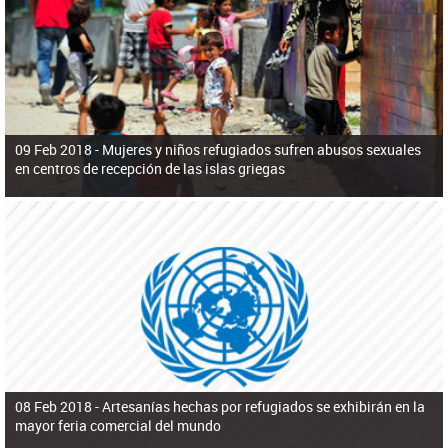
ú
pero necesita el consentimiento y la colaboración del Gobierno.
s
q
u
e
d
a
09 Feb 2018 -
Mujeres y niños refugiados sufren abusos sexuales
en centros de recepción de las islas griegas
08 Feb 2018 -
Artesanías hechas por refugiados se exhibirán en la
mayor feria comercial del mundo