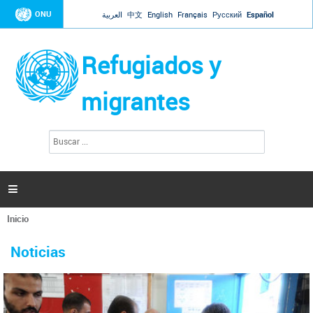
Jump to navigation
ONU
العربية
中文
English
Français
Русский
Español
Refugiados y
migrantes
B
F
u
o
s
r
c
a
m
r

u
l
Inicio
a
Se
r
La ONU responde a Guaidó que está lista para
31 Ene 2019 -
encuentra
i
Noticias
reforzar la ayuda humanitaria en Venezuela
usted
o
aquí
d
El Secretario General ha respondido a la carta enviada por el presidente de la
e
Asamblea Nacional de Venezuela solicitando a Naciones Unidas que aumente
b
la ayuda humanitaria. Guerres ha reiterado que la ONU está lista para hacerlo,