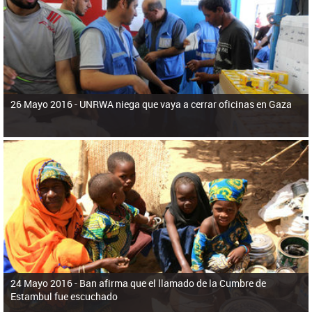
ú
pero necesita el consentimiento y la colaboración del Gobierno.
s
q
u
e
d
a
26 Mayo 2016 -
UNRWA niega que vaya a cerrar oficinas en Gaza
24 Mayo 2016 -
Ban afirma que el llamado de la Cumbre de
Estambul fue escuchado