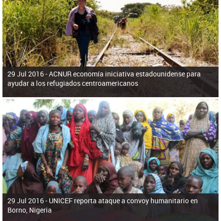
ú
pero necesita el consentimiento y la colaboración del Gobierno.
s
q
u
e
d
a
29 Jul 2016 -
ACNUR economía iniciativa estadounidense para
ayudar a los refugiados centroamericanos
29 Jul 2016 -
UNICEF reporta ataque a convoy humanitario en
Borno, Nigeria