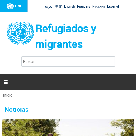
Jump to navigation
ONU
العربية
中文
English
Français
Русский
Español
Refugiados y
migrantes
B
F
u
o
s
r
c
a
m
r

u
l
Inicio
a
Se
r
La ONU responde a Guaidó que está lista para
31 Ene 2019 -
encuentra
i
Noticias
reforzar la ayuda humanitaria en Venezuela
usted
o
aquí
d
El Secretario General ha respondido a la carta enviada por el presidente de la
e
Asamblea Nacional de Venezuela solicitando a Naciones Unidas que aumente
b
la ayuda humanitaria. Guerres ha reiterado que la ONU está lista para hacerlo,