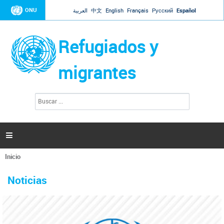
Jump to navigation
ONU
العربية
中文
English
Français
Русский
Español
Refugiados y
migrantes
B
F
u
o
s
r
c
a
m
r

u
l
Inicio
a
Se
r
La ONU responde a Guaidó que está lista para
31 Ene 2019 -
encuentra
i
Noticias
reforzar la ayuda humanitaria en Venezuela
usted
o
aquí
d
El Secretario General ha respondido a la carta enviada por el presidente de la
e
Asamblea Nacional de Venezuela solicitando a Naciones Unidas que aumente
b
la ayuda humanitaria. Guerres ha reiterado que la ONU está lista para hacerlo,