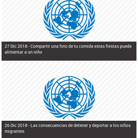
ú
pero necesita el consentimiento y la colaboración del Gobierno.
s
q
u
e
d
a
27 Dic 2018 -
Compartir una foto de tu comida estas fiestas puede
alimentar a un niño
26 Dic 2018 -
Las consecuencias de detener y deportar a los niños
migrantes