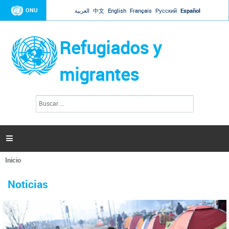
Jump to navigation
ONU
العربية
中文
English
Français
Русский
Español
Refugiados y
migrantes
B
F
u
o
s
r
c
a
m
r

u
l
Inicio
a
Se
r
La ONU responde a Guaidó que está lista para
31 Ene 2019 -
encuentra
i
Noticias
reforzar la ayuda humanitaria en Venezuela
usted
o
aquí
d
El Secretario General ha respondido a la carta enviada por el presidente de la
e
Asamblea Nacional de Venezuela solicitando a Naciones Unidas que aumente
b
la ayuda humanitaria. Guerres ha reiterado que la ONU está lista para hacerlo,