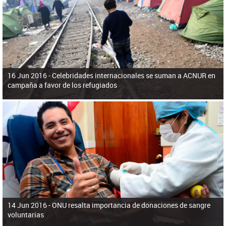
ú
pero necesita el consentimiento y la colaboración del Gobierno.
s
q
u
e
d
a
16 Jun 2016 -
Celebridades internacionales se suman a ACNUR en
campaña a favor de los refugiados
14 Jun 2016 -
ONU resalta importancia de donaciones de sangre
voluntarias