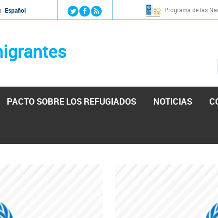
Jump to navigation
Programa de las Nac
й
Español
igrantes
PACTO SOBRE LOS REFUGIADOS
NOTICIAS
C
stá lista para reforzar la ayuda humanitaria en Venezu
por el presidente de la Asamblea Nacional de Venezuela solicitando a N
esita el consentimiento y la colaboración del Gobierno.