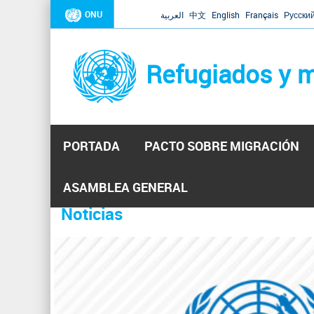
ONU
العربية
中文
English
Français
Русски
Refugiados y m
PORTADA
PACTO SOBRE MIGRACIÓN
Inicio
Se
ASAMBLEA GENERAL
encuentra
Noticias
La ONU responde a Guaidó que e
31 Ene 2019 -
usted
aquí
El Secretario General ha respondido a la carta enviada 
ha reiterado que la ONU está lista para hacerlo, pero nec