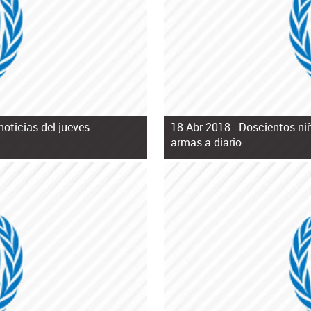
noticias del jueves
18 Abr 2018 -
Doscientos niñ
armas a diario