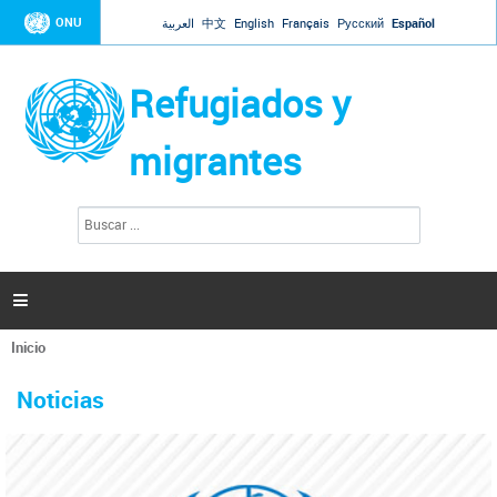
Jump to navigation
ONU
العربية
中文
English
Français
Русский
Español
Refugiados y
migrantes
B
F
u
o
s
r
c
a
m
r

u
l
Inicio
a
Se
r
La ONU responde a Guaidó que está lista para
31 Ene 2019 -
encuentra
i
Noticias
reforzar la ayuda humanitaria en Venezuela
usted
o
aquí
d
El Secretario General ha respondido a la carta enviada por el presidente de la
e
Asamblea Nacional de Venezuela solicitando a Naciones Unidas que aumente
b
la ayuda humanitaria. Guerres ha reiterado que la ONU está lista para hacerlo,