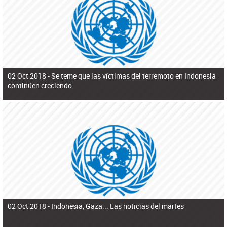
ú
pero necesita el consentimiento y la colaboración del Gobierno.
s
q
u
e
d
a
02 Oct 2018 -
Se teme que las víctimas del terremoto en Indonesia
continúen creciendo
02 Oct 2018 -
Indonesia, Gaza... Las noticias del martes