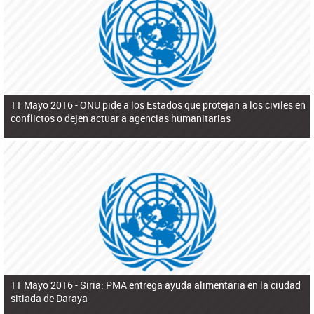
ú
pero necesita el consentimiento y la colaboración del Gobierno.
s
q
u
e
d
a
11 Mayo 2016 -
ONU pide a los Estados que protejan a los civiles en
conflictos o dejen actuar a agencias humanitarias
11 Mayo 2016 -
Siria: PMA entrega ayuda alimentaria en la ciudad
sitiada de Daraya