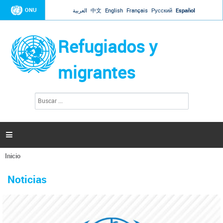
Jump to navigation
ONU
العربية
中文
English
Français
Русский
Español
Refugiados y
migrantes
B
F
u
o
s
r
c
a
m
r

u
l
Inicio
a
Se
r
La ONU responde a Guaidó que está lista para
31 Ene 2019 -
encuentra
i
Noticias
reforzar la ayuda humanitaria en Venezuela
usted
o
aquí
d
El Secretario General ha respondido a la carta enviada por el presidente de la
e
Asamblea Nacional de Venezuela solicitando a Naciones Unidas que aumente
b
la ayuda humanitaria. Guerres ha reiterado que la ONU está lista para hacerlo,