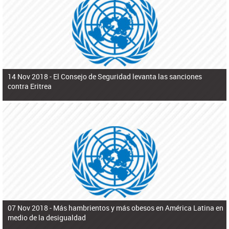
ú
pero necesita el consentimiento y la colaboración del Gobierno.
s
q
u
e
d
a
14 Nov 2018 -
El Consejo de Seguridad levanta las sanciones
contra Eritrea
07 Nov 2018 -
Más hambrientos y más obesos en América Latina en
medio de la desigualdad