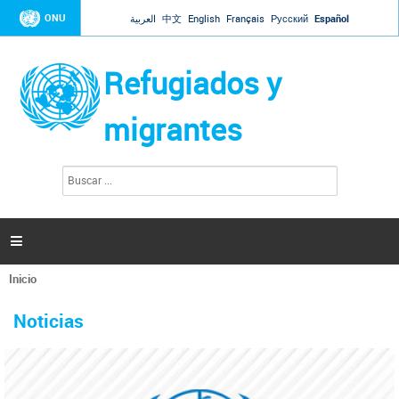
Jump to navigation
ONU
العربية
中文
English
Français
Русский
Español
Refugiados y
migrantes
B
F
u
o
s
r
c
a
m
r

u
l
Inicio
a
Se
r
La ONU responde a Guaidó que está lista para
31 Ene 2019 -
encuentra
i
Noticias
reforzar la ayuda humanitaria en Venezuela
usted
o
aquí
d
El Secretario General ha respondido a la carta enviada por el presidente de la
e
Asamblea Nacional de Venezuela solicitando a Naciones Unidas que aumente
b
la ayuda humanitaria. Guerres ha reiterado que la ONU está lista para hacerlo,